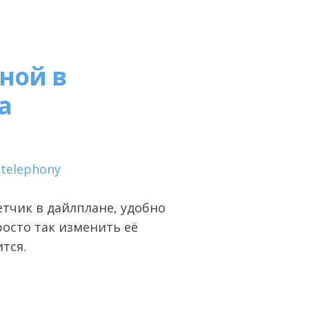
ной в
а
·
telephony
етчик в дайлплане, удобно
осто так изменить её
тся.