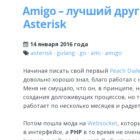
Amigo – лучший друг
Asterisk
14 января 2016 года
asterisk
·
golang
·
go
·
ami
·
amigo
Начиная писать свой первый
Peach Dial
довольно хорошо знал, благо работал с 
Меня не смущало, что он, в принципе, 
создания долгоживущих процессов, но то
работает по несколько месяцев и радует
Потом пошла мода на
Websocket
, котор
в интерфейсе, а
PHP
в то время не очен