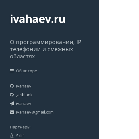
ivahaev.ru
О программировании, IP
телефонии и смежных
областях.
Об авторе
ivahaev
getblank
ivahaev
ivahaev@gmail.com
Партнёры:
Sclif