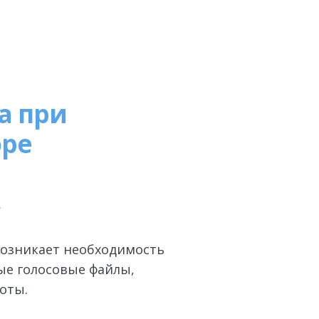
а при
оре
y
возникает необходимость
ые голосовые файлы,
оты.