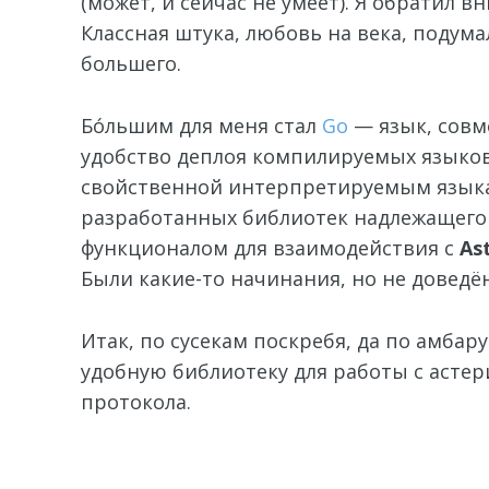
(может, и сейчас не умеет). Я обратил 
Классная штука, любовь на века, подумал
большего.
Бо́льшим для меня стал
Go
— язык, сов
удобство деплоя компилируемых языков
свойственной интерпретируемым языка
разработанных библиотек надлежащего
функционалом для взаимодействия с
As
Были какие-то начинания, но не доведё
Итак, по сусекам поскребя, да по амбару
удобную библиотеку для работы с асте
протокола.