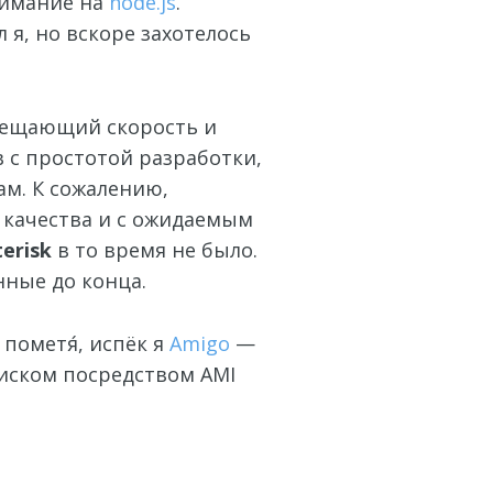
внимание на
node.js
.
 я, но вскоре захотелось
мещающий скорость и
 с простотой разработки,
м. К сожалению,
 качества и с ожидаемым
terisk
в то время не было.
нные до конца.
 пометя́, испёк я
Amigo
—
риском посредством AMI