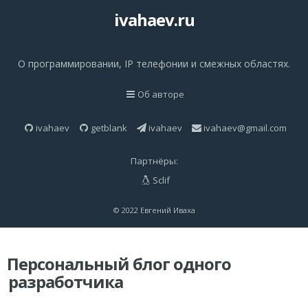
ivahaev.ru
О программировании, IP телефонии и смежных областях.
Об авторе
ivahaev
getblank
ivahaev
ivahaev@gmail.com
Партнёры:
Sclif
© 2022 Евгений Иваха
Персональный блог одного
разработчика