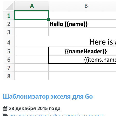
Шаблонизатор экселя для Go
28 декабря 2015 года
go
·
golang
·
excel
·
xlsx
·
template
·
report
·