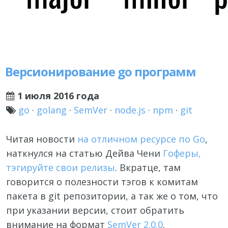
Версионирование go программ
1 июля 2016 года
go
·
golang
·
SemVer
·
node.js
·
npm
·
git
Читая новости
на отличном ресурсе по Go
,
наткнулся на статью Дейва Чени
Гоферы,
тэгируйте свои релизы
. Вкратце, там
говорится о полезности тэгов к комитам
пакета в git репозитории, а так же о том, что
при указании версии, стоит обратить
внимание на формат
SemVer 2.0.0
.