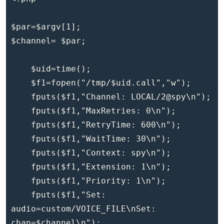
$par=$argv[1];

$channel= $par;

    $uid=time();

    $f1=fopen("/tmp/$uid.call","w");

    fputs($f1,"Channel: LOCAL/2@spy\n");

    fputs($f1,"MaxRetries: 0\n");

    fputs($f1,"RetryTime: 600\n");

    fputs($f1,"WaitTime: 30\n");

    fputs($f1,"Context: spy\n");

    fputs($f1,"Extension: 1\n");

    fputs($f1,"Priority: 1\n");

    fputs($f1,"Set: 
audio=custom/VOICE_FILE\nSet: 
chan=$channel\n");
