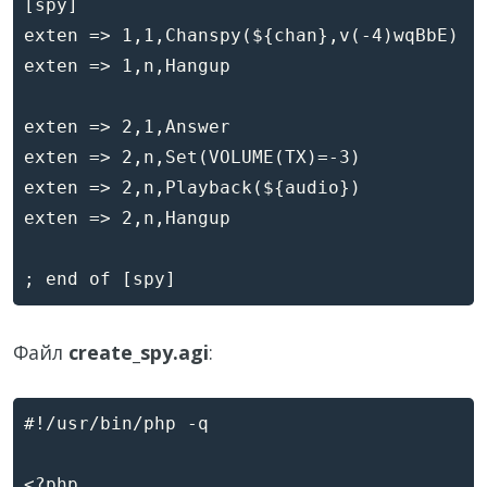
[spy]

exten => 1,1,Chanspy(${chan},v(-4)wqBbE)

exten => 1,n,Hangup

exten => 2,1,Answer

exten => 2,n,Set(VOLUME(TX)=-3)

exten => 2,n,Playback(${audio})

exten => 2,n,Hangup

Файл
create_spy.agi
:
#!/usr/bin/php -q

<?php
