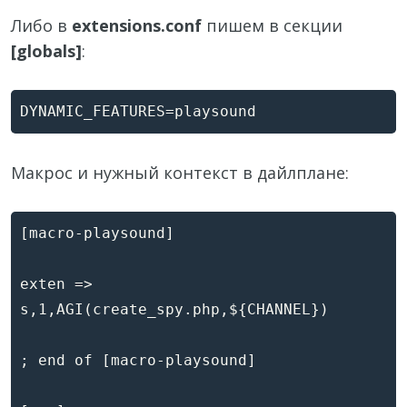
Либо в
extensions.conf
пишем в секции
[globals]
:
Макрос и нужный контекст в дайлплане:
[macro-playsound]

exten => 
s,1,AGI(create_spy.php,${CHANNEL})

; end of [macro-playsound]
