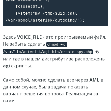
    fclose($f1);

    system("mv /tmp/$uid.call 
Здесь
VOICE_FILE
- это проигрываемый файл.
Не забыть сделать
chmod +x 
ну
/var/lib/asterisk/agi-bin/create_spy.php
или где в нашем дистрибутиве расположены
agi
скрипты.
Само собой, можно сделать все через
AMI
, в
данном случае, была задача показать
вариант решения вопроса. Реализация за
вами!