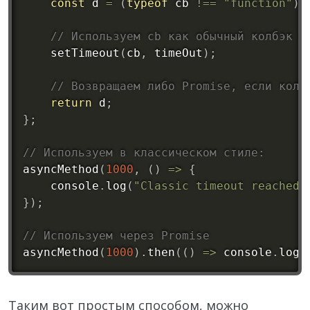
const
 d 
=
(
typeof
 cb 
!==
"function"
)
// Используем cb как обычный колбэк
setTimeout
(
cb
,
 timeOut
)
;
// Возвращаем либо Promise, если колб
return
 d
;
}
;
// Используем в классическом стиле:
asyncMethod
(
1000
,
(
)
=
>
{
    console
.
log
(
"Classic timeout reached!
}
)
;
// Используем через Promise
asyncMethod
(
1000
)
.
then
(
(
)
=
>
 console
.
log
(
Таким вот простым способом, можно