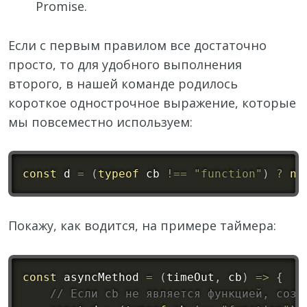
Promise.
Если с первым правилом все достаточно
просто, то для удобного выполнения
второго, в нашей команде родилось
короткое однострочное выражение, которые
мы повсеместно используем:
const
 d 
=
(
typeof
 cb 
!==
"function"
)
?
ne
Покажу, как водится, на примере таймера:
const
 asyncMethod 
=
(
timeOut
,
 cb
)
=
>
{
// Если cb не является функцией, созд