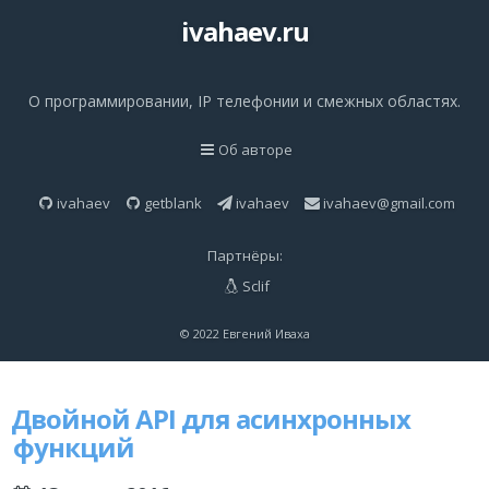
ivahaev.ru
О программировании, IP телефонии и смежных областях.
Об авторе
ivahaev
getblank
ivahaev
ivahaev@gmail.com
Партнёры:
Sclif
© 2022 Евгений Иваха
Двойной API для асинхронных
функций