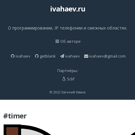
ivahaev.ru
О программировании, IP телефонии и смежных областях.
Об авторе
ivahaev
getblank
ivahaev
ivahaev@gmail.com
Партнёры:
Sclif
© 2022 Евгений Иваха
#timer