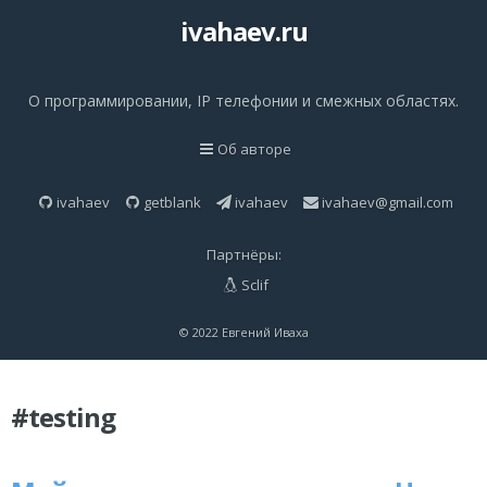
ivahaev.ru
О программировании, IP телефонии и смежных областях.
Об авторе
ivahaev
getblank
ivahaev
ivahaev@gmail.com
Партнёры:
Sclif
© 2022 Евгений Иваха
#testing