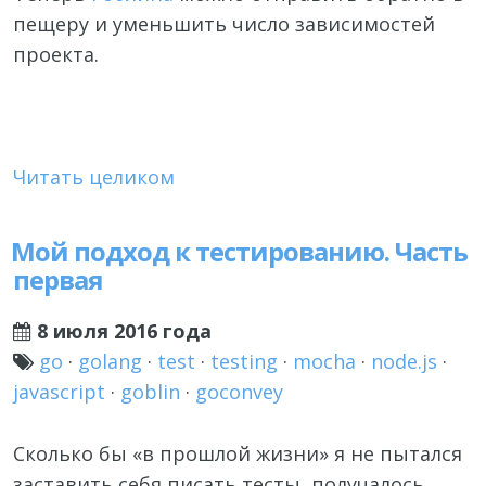
пещеру и уменьшить число зависимостей
проекта.
Читать целиком
Мой подход к тестированию. Часть
первая
8 июля 2016 года
go
·
golang
·
test
·
testing
·
mocha
·
node.js
·
javascript
·
goblin
·
goconvey
Сколько бы «в прошлой жизни» я не пытался
заставить себя писать тесты, получалось