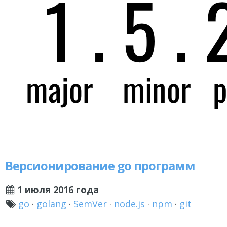
Версионирование go программ
1 июля 2016 года
go
·
golang
·
SemVer
·
node.js
·
npm
·
git