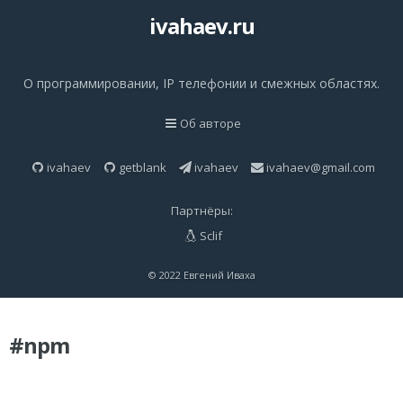
ivahaev.ru
О программировании, IP телефонии и смежных областях.
Об авторе
ivahaev
getblank
ivahaev
ivahaev@gmail.com
Партнёры:
Sclif
© 2022 Евгений Иваха
#npm