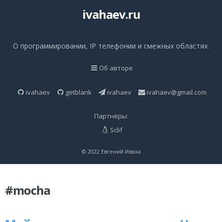
ivahaev.ru
О программировании, IP телефонии и смежных областях.
Об авторе
ivahaev
getblank
ivahaev
ivahaev@gmail.com
Партнёры:
Sclif
© 2022 Евгений Иваха
#mocha