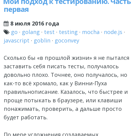
Мой подход к тестированию. Часть
первая
8 июля 2016 года
go
·
golang
·
test
·
testing
·
mocha
·
node.js
·
javascript
·
goblin
·
goconvey
Сколько бы «в прошлой жизни» я не пытался
заставить себя писать тесты, получалось
довольно плохо. Точнее, оно получалось, но
как-то всё хромало, как у Винни-Пуха
правильнописание. Казалось, что быстрее и
проще потыкать в браузере, или клавиши
понажимать, проверить, а дальше просто
будет работать.
По мере усложнения создаваемых