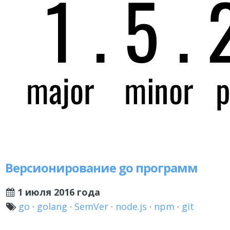
Версионирование go программ
1 июля 2016 года
go
·
golang
·
SemVer
·
node.js
·
npm
·
git