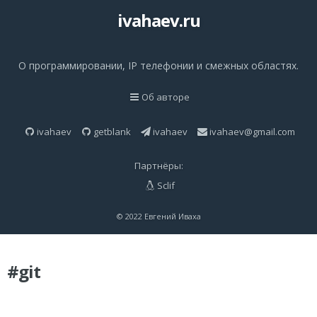
ivahaev.ru
О программировании, IP телефонии и смежных областях.
Об авторе
ivahaev
getblank
ivahaev
ivahaev@gmail.com
Партнёры:
Sclif
© 2022 Евгений Иваха
#git